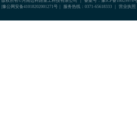
 版权所有©河南迈科路重工科技有限公司 ｜
备案号：豫ICP备18029974号
|
豫公网安备41018202001271号
｜ 服务热线：0371-65618333 ｜
营业执照