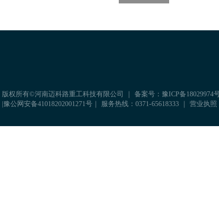
 版权所有©河南迈科路重工科技有限公司 ｜
备案号：豫ICP备18029974号
|
豫公网安备41018202001271号
｜ 服务热线：0371-65618333 ｜
营业执照