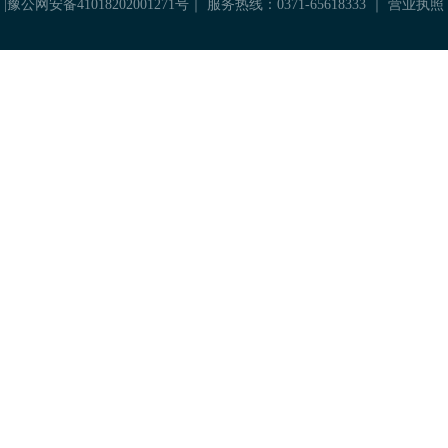
|
豫公网安备41018202001271号
｜ 服务热线：0371-65618333 ｜
营业执照