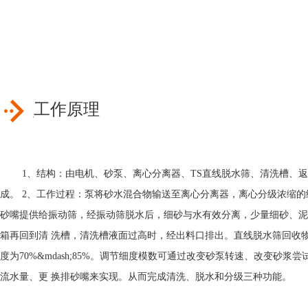
工作原理
1、结构：由电机、砂泵、离心分离器、TS直线脱水筛、清洗槽、返
成。 2、工作过程：泵将砂水混合物输送至离心分离器，离心分级浓缩的
砂嘴提供给振动筛，经振动筛脱水后，细砂与水有效分离，少量细砂、泥
箱再回到清 洗槽，清洗槽液面过高时，经出料口排出。直线脱水筛回收
度为70%&mdash;85%。调节细度模数可通过改变砂泵转速、改变砂浆
流水量、更 换排砂嘴来实现。从而完成清洗、脱水和分级三种功能。