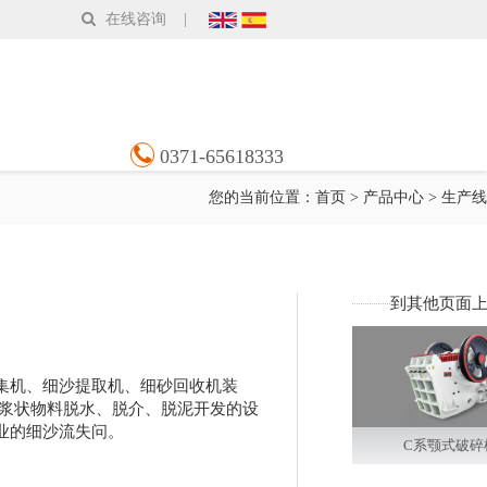
在线咨询
|
联系我们
0371-65618333
您的当前位置：
首页
>
产品中心
>
生产线
到其他页面
集机、细沙提取机、细砂回收机装
对浆状物料脱水、脱介、脱泥开发的设
业的细沙流失问。
C系颚式破碎