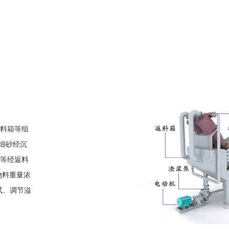
料箱等组
细砂经沉
等经返料
物料重量浓
尝试、调节溢