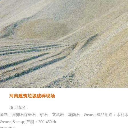
河南建筑垃圾破碎现场
项目情况：
原料：河卵石煤矸石、砂石、玄武岩、花岗石、&emsp;成品用途：水利
&emsp;&emsp; 产能：200-450t/h