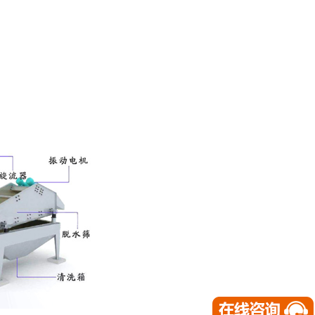
轮斗洗砂机
C系反击式破
HPG多缸液压圆