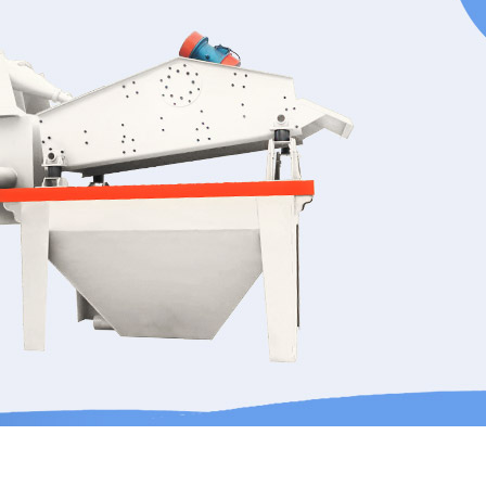
履带颚式移动破
履带反击式移动
履带式单缸圆锥式