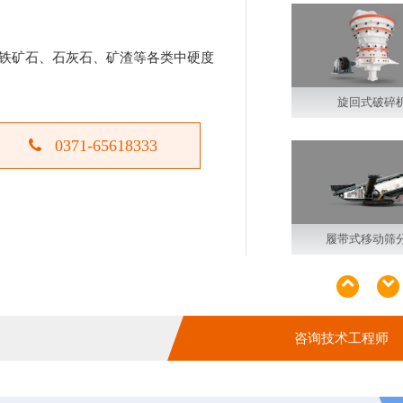
铁矿石、石灰石、矿渣等各类中硬度
旋回式破碎
0371-65618333
履带式移动筛
咨询技术工程师
履带式多缸圆锥式