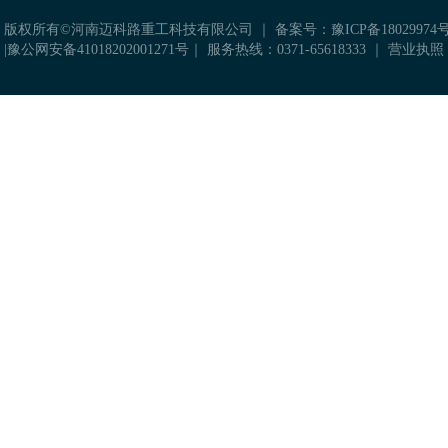
 版权所有©河南迈科路重工科技有限公司 ｜
备案号：豫ICP备18029974号
|
豫公网安备41018202001271号
｜ 服务热线：0371-65618333 ｜
营业执照