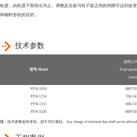
粒度，由机器下部排出为止。调整反击架与转子架之间的间隙可达到改变
和物料形状的目的。
技术参数
进料口
型号 Model
Feed openin
(mm)
PFW-1010
480*10
PFW-1214
550-14
PFW-1315
600-13
PFW-1320
600*20
注
：技术参数如有变动，恕不另行通知。Any change of technical data shall not be advised add