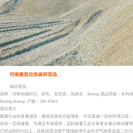
河南建筑垃圾破碎现场
项目情况：
原料：河卵石煤矸石、砂石、玄武岩、花岗石、&emsp;成品用途：水利
&emsp;&emsp; 产能：200-450t/h
项目简介:
随着社会的发展进步，建筑垃圾也日益增多。不仅造成一定的环境污染
存在一定的难度。为满足市场需求，迈科路重工自主研发全液压驱动履
已经达到95%以上，且机动灵活便于现场处理不会对空气路面造成二次