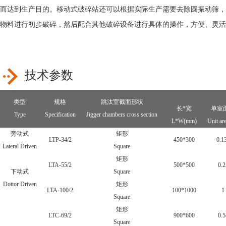
而达到生产目的。移动式破碎站还可以根据实际生产需要去除圆振动筛，
物料进行初步破碎，然后配合其他破碎设备进行具体的操作，方便、灵活
技术参数
类型
规格
跳汰室截面形状
长*宽
单室
Type
Specification
Jigger chambers cross section
L*W(mm)
Unit ar
旁动式
矩形
LTP-34/2
450*300
0.1
Lateral Driven
Square
矩形
LTA-55/2
500*500
0.2
下动式
Square
Dottor Driven
矩形
LTA-100/2
100*1000
1
Square
矩形
LTC-69/2
900*600
0.5
Square