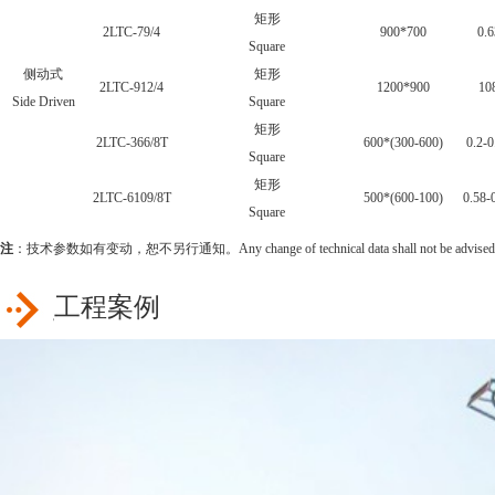
矩形
2LTC-79/4
900*700
0.6
Square
侧动式
矩形
2LTC-912/4
1200*900
10
Side Driven
Square
矩形
2LTC-366/8T
600*(300-600)
0.2-0
Square
矩形
2LTC-6109/8T
500*(600-100)
0.58-
Square
注
：技术参数如有变动，恕不另行通知。Any change of technical data shall not be advised add
工程案例