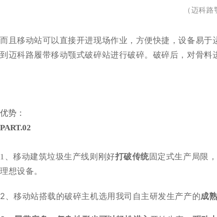
（迈科路
而且移动站可以直接开进现场作业，方便快捷，设备易于
到迈科路履带移动颚式破碎站进行破碎。破碎后，对骨料
优势：
P
ART.02
1、移动建筑垃圾生产线则刚好
打破传统
固定式生产局限
理想设备。
2、移动站搭载的破碎主机选用我司自主研发生产产的
成