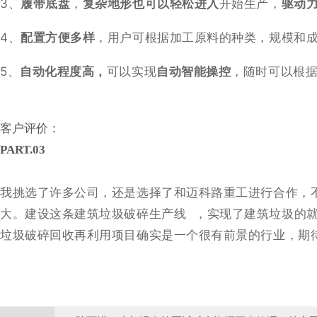
3、
履带底盘
，
复杂地形也可以轻松进入
开始生产，
驱动
4、
配置方便多样
，用户可根据加工原料的种类，规模和
5、
自动化程度高，
可以实现
自动智能操控
，随时可以根
客户评价：
P
ART.03
我挑选了许多公司，还是选择了和迈科路重工进行合作，
大。建设这条
建筑垃圾破碎生产线
，实现了建筑垃圾的
垃圾破碎回收再利用项目确实是一个很有前景的行业，期