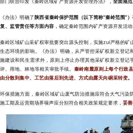
部门联合印发《秦岭区域矿产资源开发管理办法》，
全面规范
《办法》明确了
陕西省秦岭保护范围（以下简称“秦岭范围”
复、监管责任等方面内容
，确定秦岭范围内矿产资源开发活动
秦岭区域矿山采矿权审批要突出源头控制，实施zui严格的矿
生态环境的影响。《办法》明确，从严管控采矿权新立登记
施建设和民生需求外，原则上停止办理其他采矿权新立登记
评、用地、林地等相关审批手续。
秦岭南麓原则上每个行政县
由分散到集中、工艺由落后到先进、方式由露天向硐采转变。
环保措施方面，秦岭区域矿山废气防治措施应符合大气污染
施工期及运营期场界噪声应分别符合相关政策规定要求，
妥善