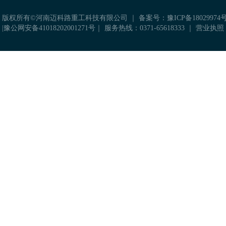
 版权所有©河南迈科路重工科技有限公司 ｜
备案号：豫ICP备18029974号
|
豫公网安备41018202001271号
｜ 服务热线：0371-65618333 ｜
营业执照