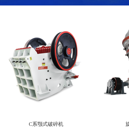
C系颚式破碎机