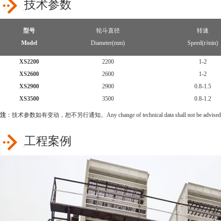
技术参数
型号
轮斗直径
转速
Model
Diameter(mm)
Speed(r/min)
XS2200
2200
1-2
XS2600
2600
1-2
XS2900
2900
0.8-1.5
XS3500
3500
0.8-1.2
注
：技术参数如有变动，恕不另行通知。Any change of technical data shall not be advised add
工程案例