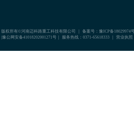
 版权所有©河南迈科路重工科技有限公司 ｜
备案号：豫ICP备18029974号
|
豫公网安备41018202001271号
｜ 服务热线：0371-65618333 ｜
营业执照