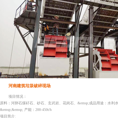
河南建筑垃圾破碎现场
项目情况：
原料：河卵石煤矸石、砂石、玄武岩、花岗石、&emsp;成品用途：水利
&emsp;&emsp; 产能：200-450t/h
项目简介: