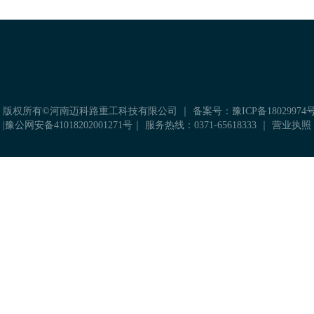
 版权所有©河南迈科路重工科技有限公司 ｜
备案号：豫ICP备18029974号
|
豫公网安备41018202001271号
｜ 服务热线：0371-65618333 ｜
营业执照